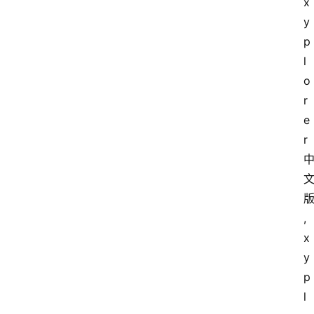
x
y
p
l
o
r
e
r
,
x
y
电
p
脑
l