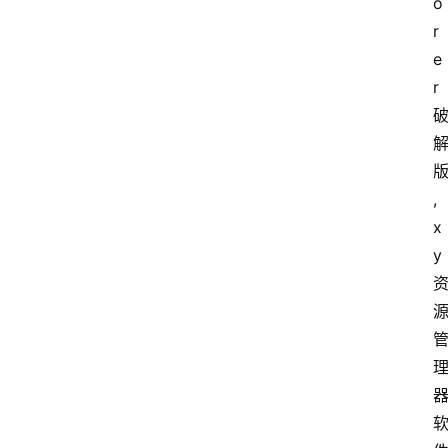
o
安
r
卓
e
r
盒
子
,
x
扩
y
展
精
选
查看会员权益
登录
注册
源