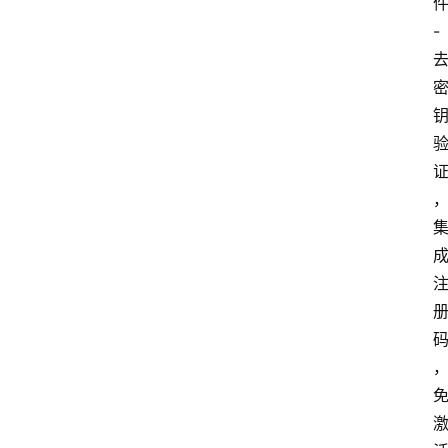
码
-
提
升
分
享
收
藏
夹
更