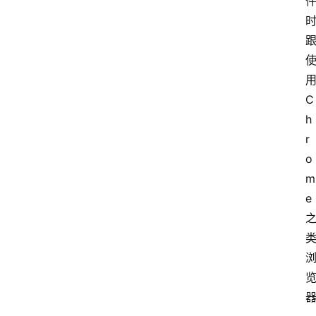
C
h
r
o
m
e