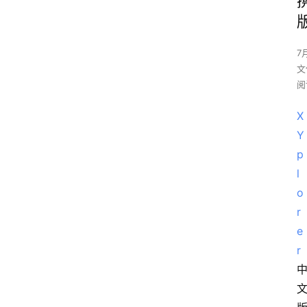
7
文
阅
X
Y
p
l
o
r
e
r