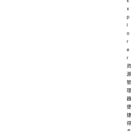
E
x
p
l
o
r
e
r