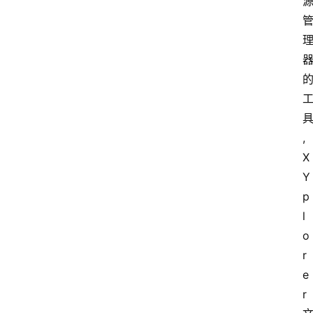
,
X
Y
p
l
o
r
e
r