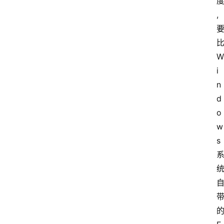
,
W
i
n
d
o
w
s