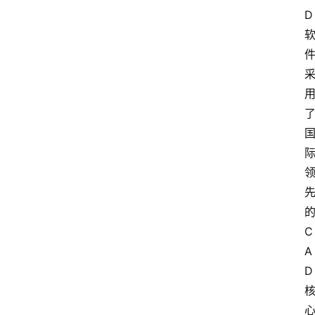
D
C
A
D