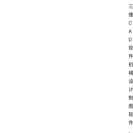
C
A
D
,