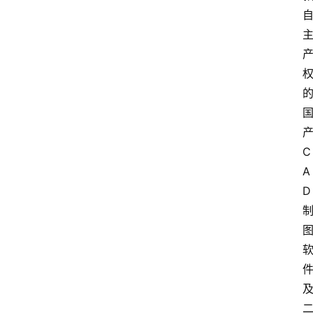
C
A
D