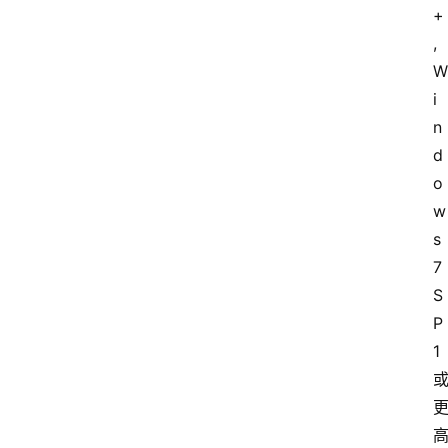
提
+
升
, 
W
i
分
n
享
d
o
w
收
s 
藏
7 
夹
S
P
更
1 
多