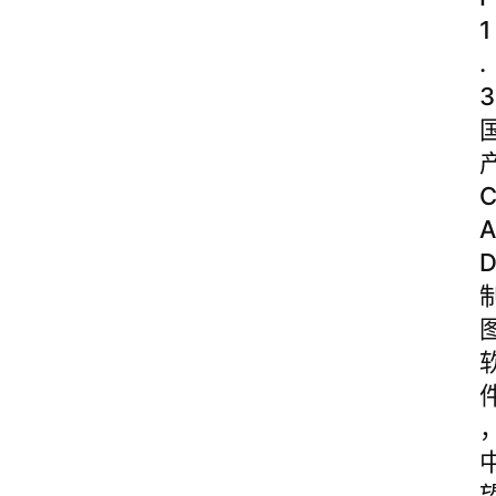
1
.
3
A