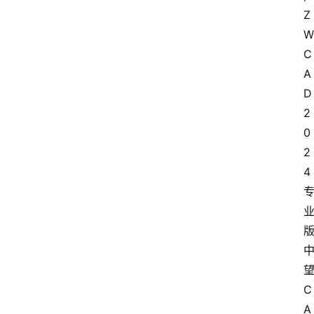
Z
W
C
A
D
2
0
2
4
C
A