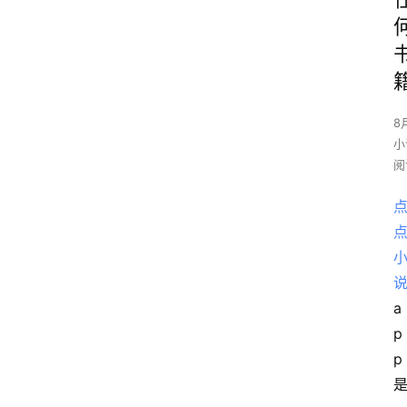
8
小
阅
a
p
p