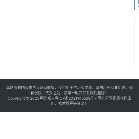
本站所有内容来自互联网收集，仅供用于学习和交流，请勿用于商业用途。如
有侵权、不妥之处，请第一时间联系我们删除！
Copyright © 2025
鸭先知
-
粤ICP备2021145529号
- 专注分享优质软件应
用、技术教程等资源！