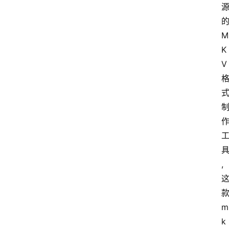
M
K
V
,
m
k