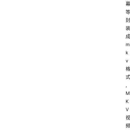
m
k
v
,
M
K
V