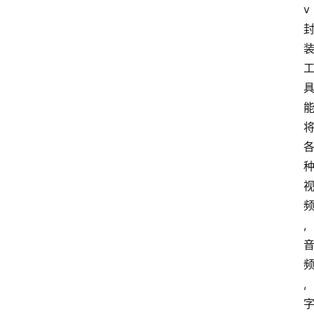
v
,
,