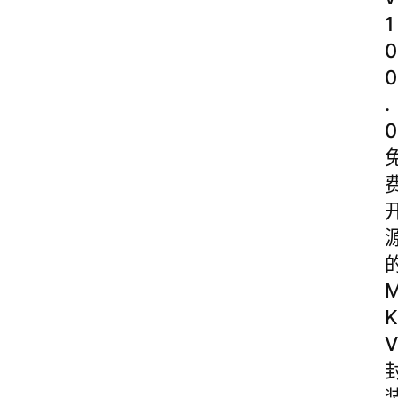
1
0
0
.
0
K
V