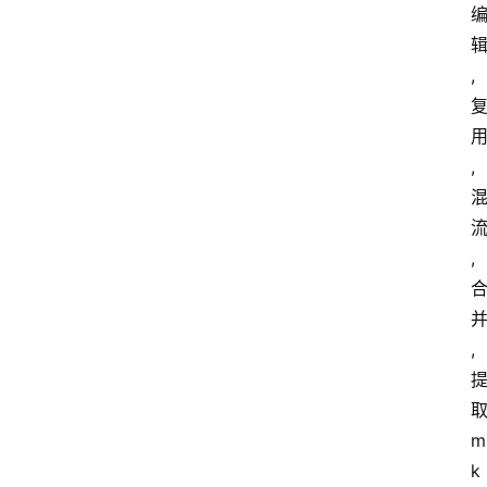
,
,
,
,
m
k