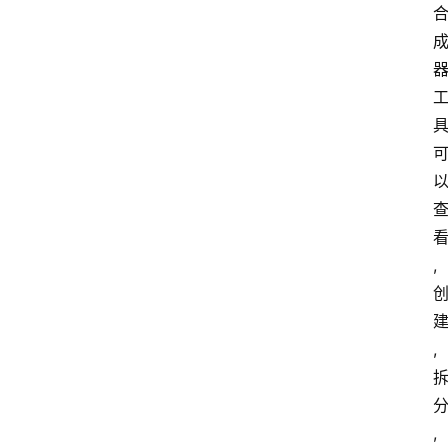
,
,
,