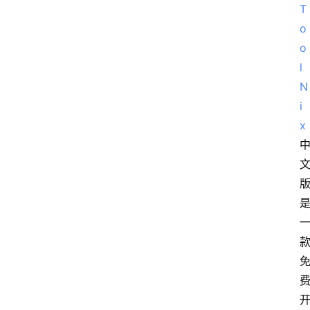
T
o
o
l
N
i
x