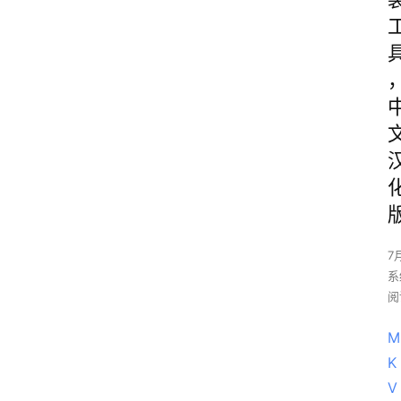
7
系
阅
M
K
V