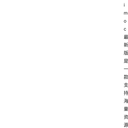
i
m
o
c