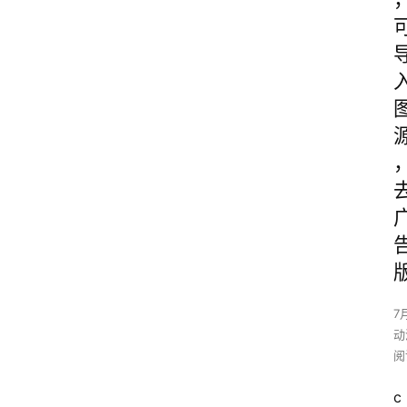
7
动
阅
c