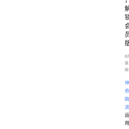
8
音
阅