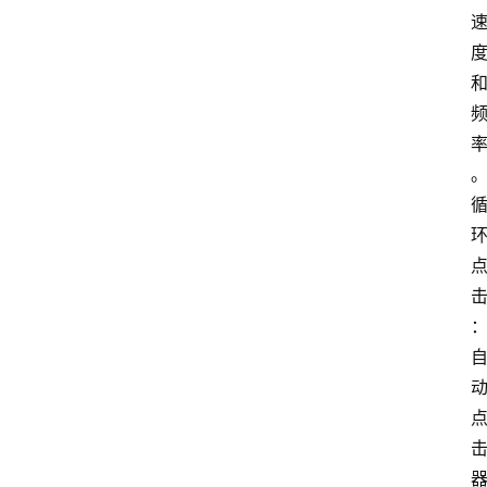
盒
子
扩
展
精
选
查看会员权益
登录
注册
源
码