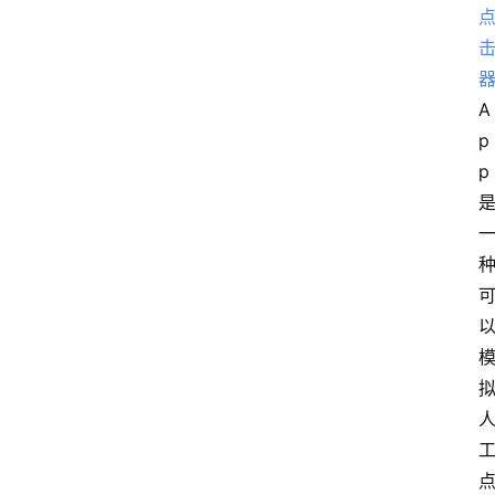
A
p
p