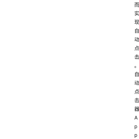
A
p
p