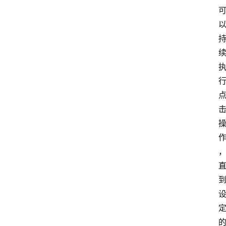
提
升
分
享
收
藏
夹
更
多