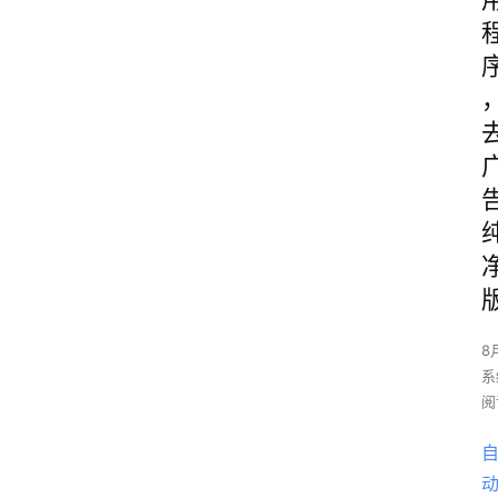
8
系
阅