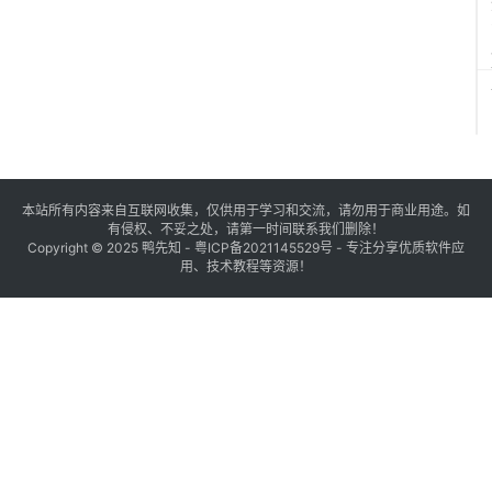
本站所有内容来自互联网收集，仅供用于学习和交流，请勿用于商业用途。如
有侵权、不妥之处，请第一时间联系我们删除！
Copyright © 2025
鸭先知
-
粤ICP备2021145529号
- 专注分享优质软件应
用、技术教程等资源！