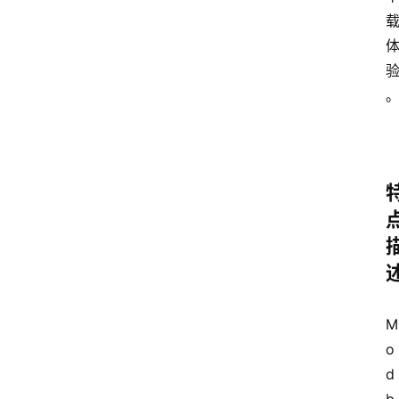
M
o
d 