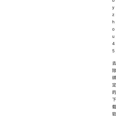
b
y 
z
h
o
u
4
5