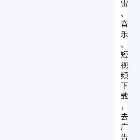
雷
、
音
乐
、
短
视
频
下
载
，
去
广
告