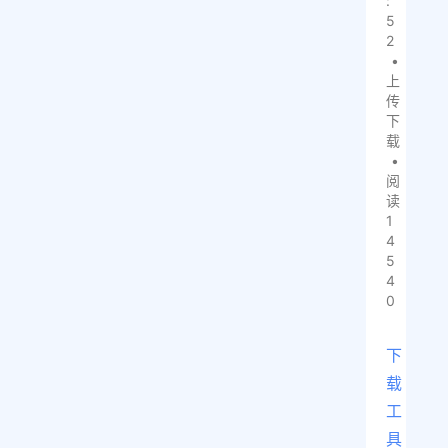
:
5
2
•
上
传
下
载
•
阅
读
1
4
5
4
0
下
载
工
具