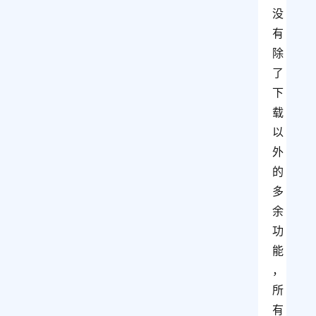
没
有
除
了
下
载
以
外
的
多
余
功
能
，
所
有