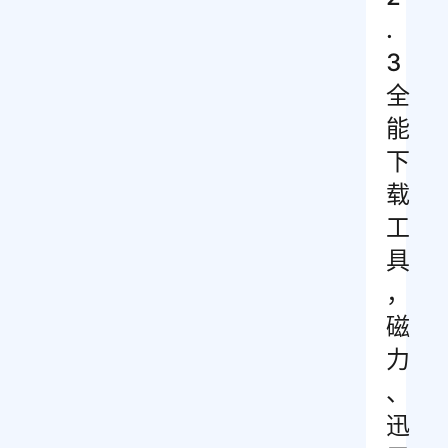
.
3
全
能
下
载
工
具
，
磁
力
、
迅