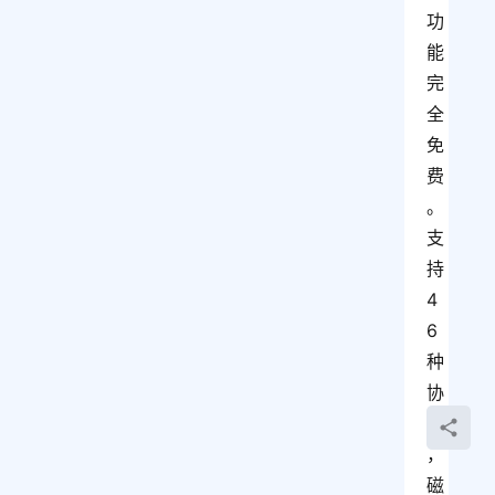
功
能
完
全
免
费
。
支
持
4
6
种
协
议
，
磁