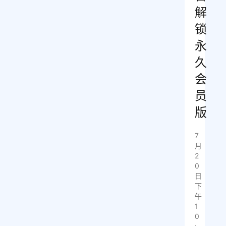
解
锁
永
久
会
员
版
7
月
2
0
日
下
午
1
0