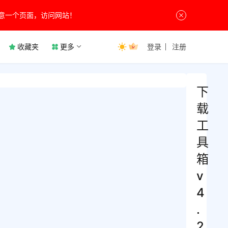
意一个页面，访问网站！
收藏夹
更多
登录
注册
下
载
工
具
箱
v
4
.
2