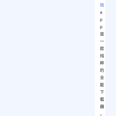
箱
a
p
p
是
一
款
纯
粹
的
全
能
下
载
器
，