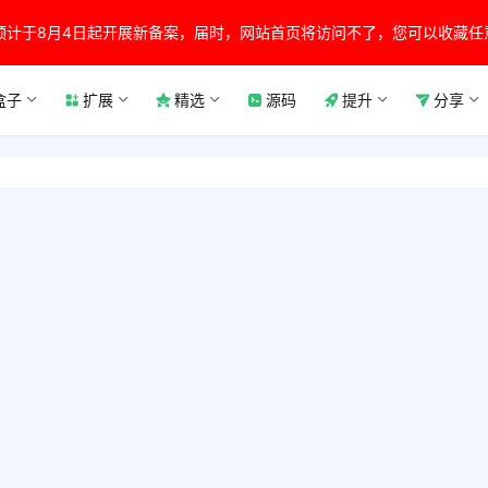
预计于8月4日起开展新备案，届时，网站首页将访问不了，您可以收藏任
盒子
扩展
精选
源码
提升
分享