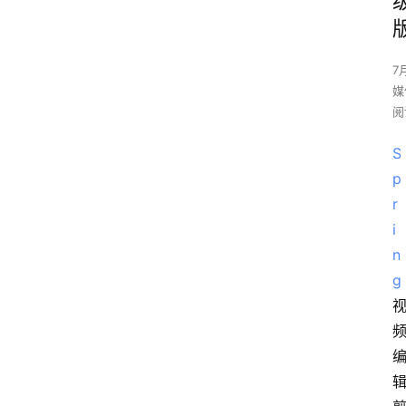
7
媒
阅
S
p
r
i
n
g