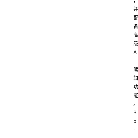
A
I
S
p
r