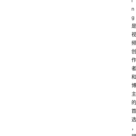
i
n
g