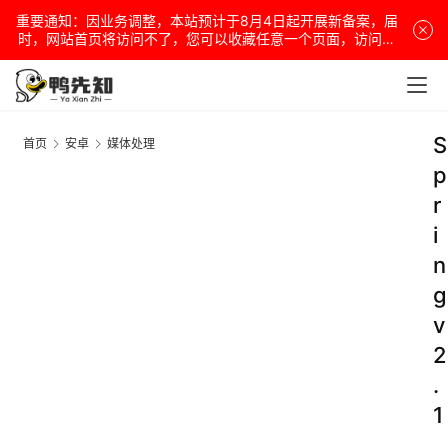
重要通知：因业务调整，本站预计于8月4日起开展新备案，届
时，网站首页将访问不了，您可以收藏任意一个页面，访问网
站！
S
首页
安卓
媒体处理
p
r
i
n
g
v
2
.
1
.