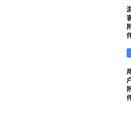
电
已
脑