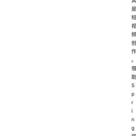
S
p
r
i
n
g