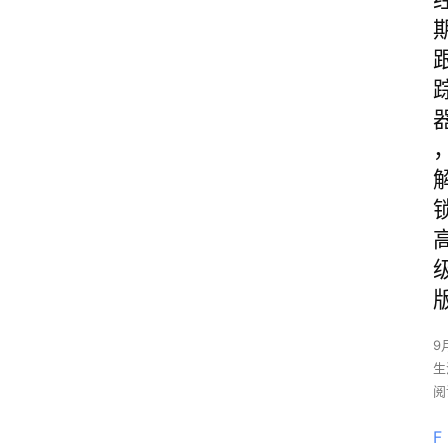
9
生
阅
F