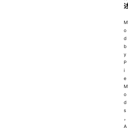
M
o
d 
b
y 
P
i
e
M
o
d
电
s
脑
A