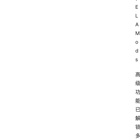
码
E
L
A
提
M
升
o
d
s
分
享
收
藏
夹
更