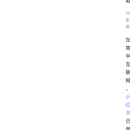
1
实
阅