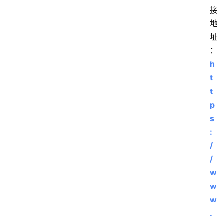
h
t
t
p
s
:
/
/
w
w
w
.