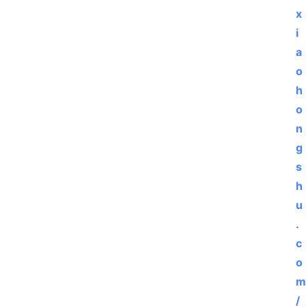
x
i
a
o
h
o
n
g
s
h
u
电
.
脑
c
o
安
m
卓
/