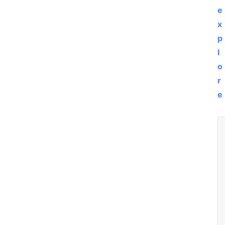
e
x
盒
p
子
l
o
r
扩
e
展
精
选
查看会员权益
登录
注册
源
码