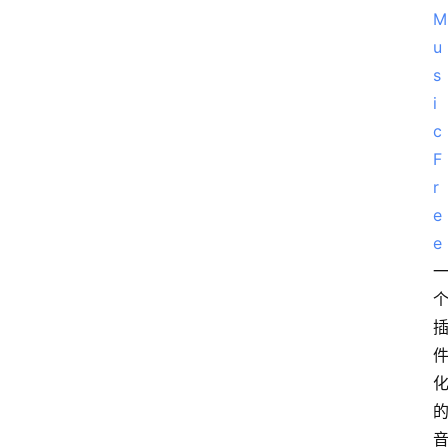
M
u
s
i
c
F
r
e
e