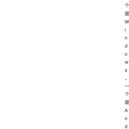
W
i
n
d
o
w
s
A
n
d