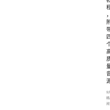
9
精
阅