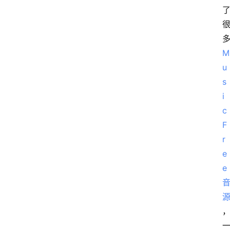
M
u
s
i
c
F
r
e
e