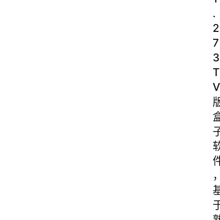
.
2
7
3
T
V