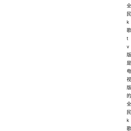
k
t
v
k