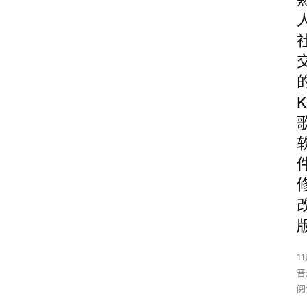
K
1
音
阅