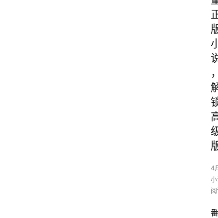
4
小
阅