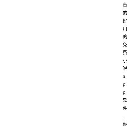
a
p
p