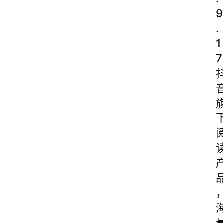
9
.
1
7