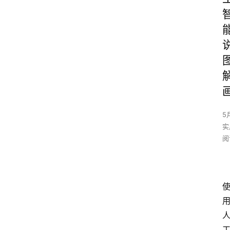
5
实
阅