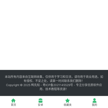
登录
注册
源
码
提
升
分
享
本站所有内容来自互联网收集，仅供用于学习和交流，请勿用于商业用途。如
有侵权、不妥之处，请第一时间联系我们删除！
收
Copyright © 2025
鸭先知
-
粤ICP备2021145529号
- 专注分享优质软件应
用、技术教程等资源！
藏
夹
首页
安卓
收藏夹
我的