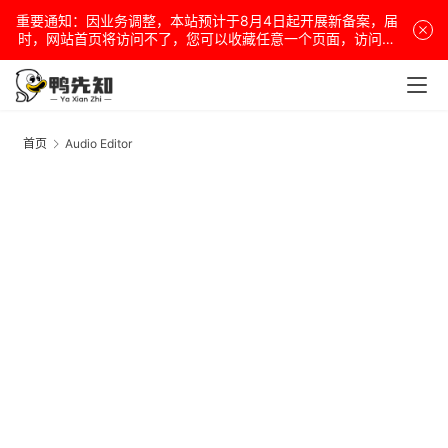
重要通知：因业务调整，本站预计于8月4日起开展新备案，届
时，网站首页将访问不了，您可以收藏任意一个页面，访问网
站！
安
卓
首页
Audio Editor
A
E
盒
子
扩
展
精
选
查看会员权益