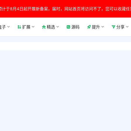
预计于8月4日起开展新备案，届时，网站首页将访问不了，您可以收藏任
盒子
扩展
精选
源码
提升
分享