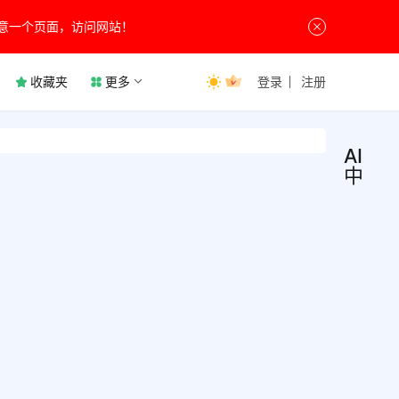
意一个页面，访问网站！
收藏夹
更多
登录
注册
AICha
中文
AIC
社
交
中文
娱
乐
1.5.
是一
对话
型的
智能
绘画
9月4日
机器
工具
2
其独
支持
7.5K