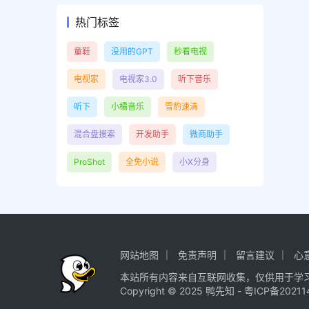
热门标签
童鞋
没用的GPT
秒看电视
电视家
电视家3.0
听下音乐
听下
小橘音乐
雪豹速清
混合盘搜索
开发助手
微商助手
ProShot
全免小说
小X分身
网站地图
免责声明
留言建议
心
本站所有内容来自互联网收集，仅供用于学
Copyright © 2025
鸭先知
-
粤ICP备20211