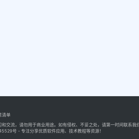
意清单
习和交流，请勿用于商业用途。如有侵权、不妥之处，请第一时间联系我
45529号
- 专注分享优质软件应用、技术教程等资源！