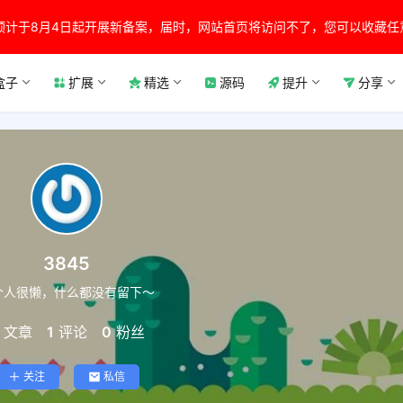
预计于8月4日起开展新备案，届时，网站首页将访问不了，您可以收藏任
盒子
扩展
精选
源码
提升
分享
3845
个人很懒，什么都没有留下～
文章
1
评论
0
粉丝
关注
私信