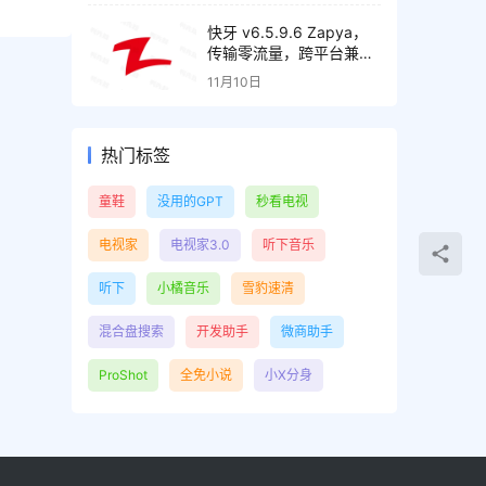
快牙 v6.5.9.6 Zapya，
传输零流量，跨平台兼
容，解锁高级版
11月10日
热门标签
童鞋
没用的GPT
秒看电视
电视家
电视家3.0
听下音乐
听下
小橘音乐
雪豹速清
混合盘搜索
开发助手
微商助手
ProShot
全免小说
小X分身