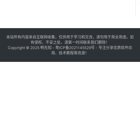
本站所有内容来自互联网收集，仅供用于学习和交流，请勿用于商业用途。如
有侵权、不妥之处，请第一时间联系我们删除！
Copyright © 2025
鸭先知
-
粤ICP备2021145529号
- 专注分享优质软件应
用、技术教程等资源！