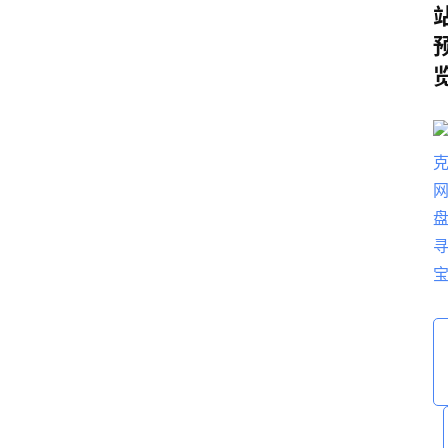
子
扩
展
精
选
查看会员权益
登录
注册
源
码
提
升