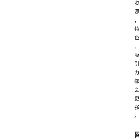
电
脑
安
卓
盒