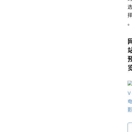
电
脑
安
卓
盒