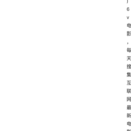
)
6
v