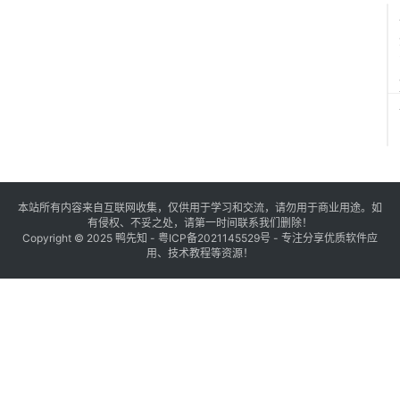
本站所有内容来自互联网收集，仅供用于学习和交流，请勿用于商业用途。如
有侵权、不妥之处，请第一时间联系我们删除！
Copyright © 2025
鸭先知
-
粤ICP备2021145529号
- 专注分享优质软件应
用、技术教程等资源！