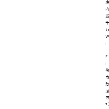
W
i
-
F
i