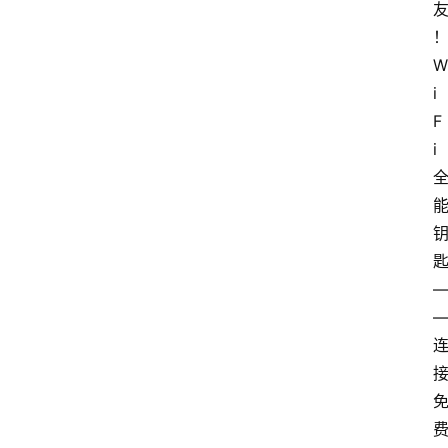
W
i
F
i