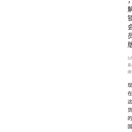
5
系
阅