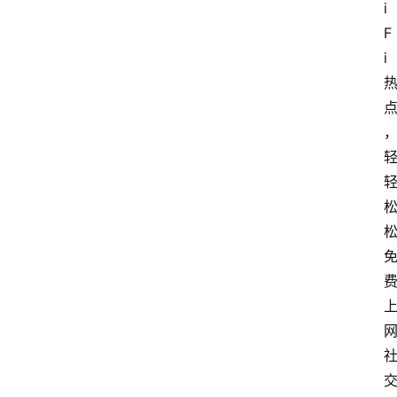
i
F
i