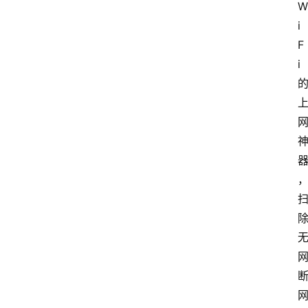
W
i
F
i