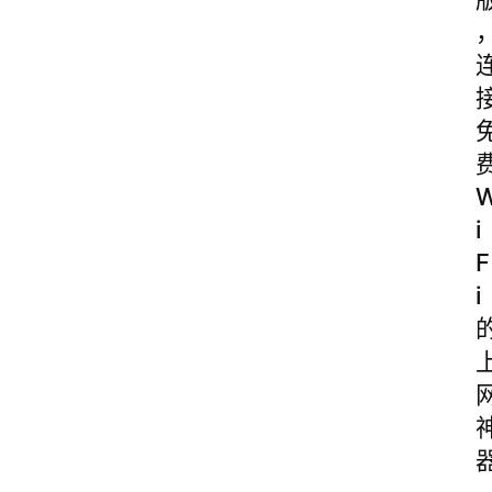
i
F
i