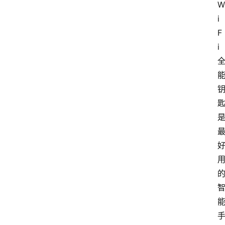
W
i
F
i