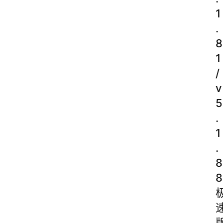
1
.
8
1
/
v
5
.
1
.
8
8