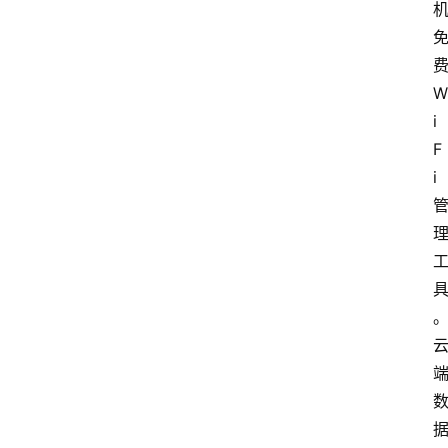
W
i
F
i