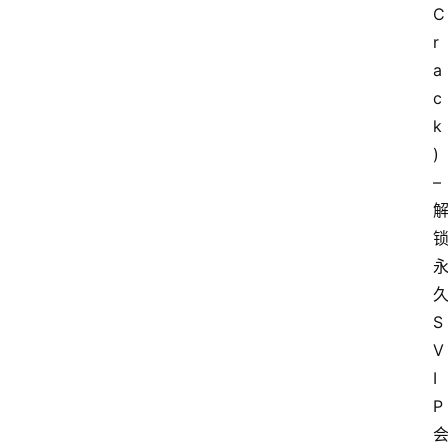
C
码
r
a
提
c
升
k
)
– 
分
享
收
S
藏
夹
V
I
P
更