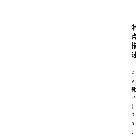
安
卓
盒
子
扩
b
展
y 
精
(
选
R
查看会员权益
a
登录
注册
t
源