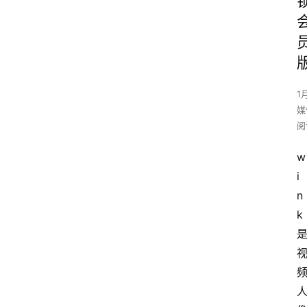
1
媒
阅
w
i
n
k