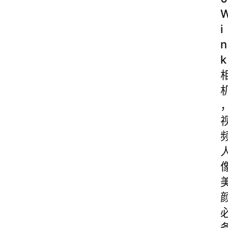
i
n
k