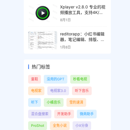
Xplayer v2.8.0 专业的视
频播放工具，支持4K/超
高清视频文件，解锁专业
8月1日
版
reditorapp：小红书编辑
器，笔记编辑、排版、内
容检测、效果预览
1月8日
热门标签
童鞋
没用的GPT
秒看电视
电视家
电视家3.0
听下音乐
听下
小橘音乐
雪豹速清
混合盘搜索
开发助手
微商助手
ProShot
全免小说
小X分身