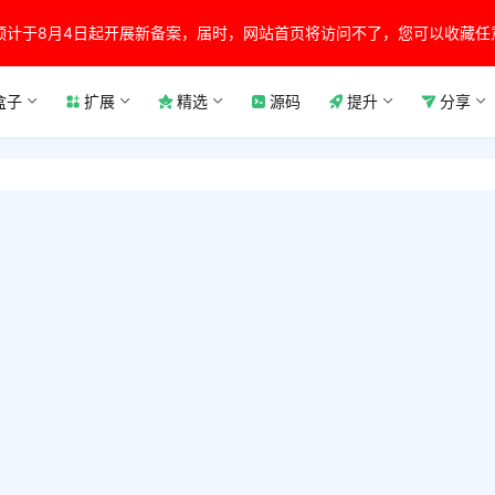
预计于8月4日起开展新备案，届时，网站首页将访问不了，您可以收藏任
盒子
扩展
精选
源码
提升
分享