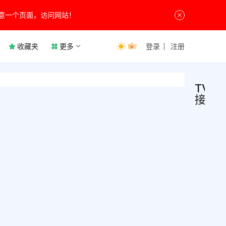
意一个页面，访问网站！
收藏夹
更多
登录
注册
TVBo
接口
TVB
接
口
接口
资
源
置地
TVBo
址，
是一
非常
一期
1月18
秀的
期维
67
视盒
更新