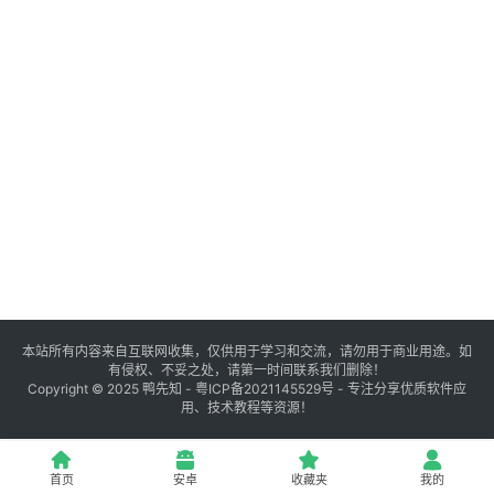
登录
注册
源
码
提
升
分
享
本站所有内容来自互联网收集，仅供用于学习和交流，请勿用于商业用途。如
有侵权、不妥之处，请第一时间联系我们删除！
收
Copyright © 2025
鸭先知
-
粤ICP备2021145529号
- 专注分享优质软件应
用、技术教程等资源！
藏
夹
首页
安卓
收藏夹
我的