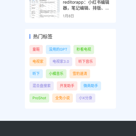
reditorapp：小红书编辑
器，笔记编辑、排版、内
容检测、效果预览
1月8日
热门标签
童鞋
没用的GPT
秒看电视
电视家
电视家3.0
听下音乐
听下
小橘音乐
雪豹速清
混合盘搜索
开发助手
微商助手
ProShot
全免小说
小X分身