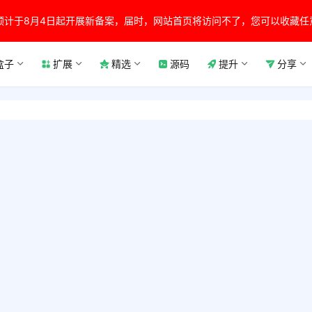
预计于8月4日起开展新备案，届时，网站首页将访问不了，您可以收藏任
盒子
扩展
精选
源码
提升
分享